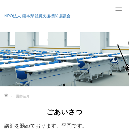
T
NPO法人 熊本県就農支援機関協議会
o
g
g
l
e
n
a
v
i
g
a
ホーム
t
講師紹介
i
o
ごあいさつ
n
講師を勤めております、平岡です。