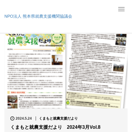
T
NPO法人 熊本県就農支援機関協議会
o
ホーム
g
2024年 5月
g
l
e
n
a
v
i
g
a
t
i
o
2024.5.24
くまもと就農支援だより
n
くまもと就農支援だより 2024年3月Vol.8